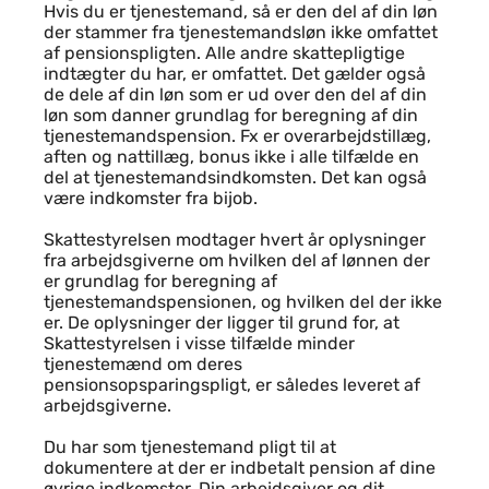
Hvis du er tjenestemand, så er den del af din løn
der stammer fra tjenestemandsløn ikke omfattet
af pensionspligten. Alle andre skattepligtige
indtægter du har, er omfattet. Det gælder også
de dele af din løn som er ud over den del af din
løn som danner grundlag for beregning af din
tjenestemandspension. Fx er overarbejdstillæg,
aften og nattillæg, bonus ikke i alle tilfælde en
del at tjenestemandsindkomsten. Det kan også
være indkomster fra bijob.
Skattestyrelsen modtager hvert år oplysninger
fra arbejdsgiverne om hvilken del af lønnen der
er grundlag for beregning af
tjenestemandspensionen, og hvilken del der ikke
er. De oplysninger der ligger til grund for, at
Skattestyrelsen i visse tilfælde minder
tjenestemænd om deres
pensionsopsparingspligt, er således leveret af
arbejdsgiverne.
Du har som tjenestemand pligt til at
dokumentere at der er indbetalt pension af dine
øvrige indkomster. Din arbejdsgiver og dit