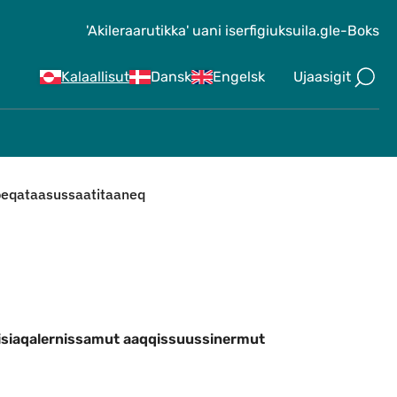
'Akileraarutikka' uani iserfigiuk
suila.gl
e-Boks
Ujaasigit
Kalaallisut
Dansk
Engelsk
peqataasussaatitaaneq
siaqalernissamut aaqqissuussinermut