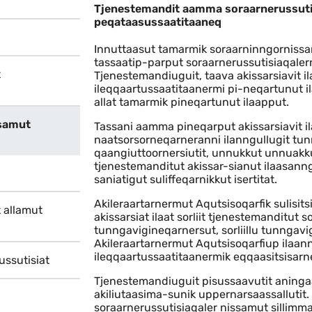
Tjenestemandit aamma soraa
Tjenestemandit aamma soraarnerussuti
peqataasussaatitaaneq
Innuttaasut tamarmik soraarninngorniss
tassaatip-parput soraarnerussutisiaqale
t
Tjenestemandiuguit, taava akissarsiavit i
ileqqaartussaatitaanermi pi-neqartunut il
allat tamarmik pineqartunut ilaapput.
ssamut
Tassani aamma pineqarput akissarsiavit i
naatsorsorneqarneranni ilanngullugit tu
qaangiuttoornersiutit, unnukkut unnuakku
tjenestemanditut akissar-sianut ilaasanng
saniatigut suliffeqarnikkut isertitat.
Akileraartarnermut Aqutsisoqarfik sulisit
 allamut
akissarsiat ilaat sorliit tjenestemanditut
tunngavigineqarnersut, sorliillu tunngav
Akileraartarnermut Aqutsisoqarfiup ilaan
ileqqaartussaatitaanermik eqqaasitsisarn
ussutisiat
Tjenestemandiuguit pisussaavutit aningaa
akiliutaasima-sunik uppernarsaassallutit.
soraarnerussutisiaqaler nissamut sillimmas