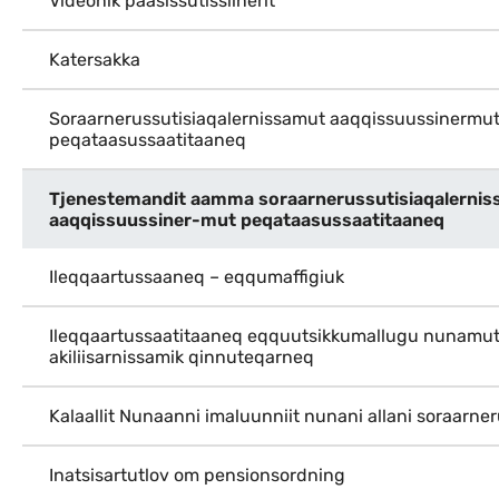
Videonik paasissutissiinerit
Katersakka
Soraarnerussutisiaqalernissamut aaqqissuussinermu
peqataasussaatitaaneq
Tjenestemandit aamma soraarnerussutisiaqalerni
aaqqissuussiner-mut peqataasussaatitaaneq
Ileqqaartussaaneq – eqqumaffigiuk
Ileqqaartussaatitaaneq eqquutsikkumallugu nunamut
akiliisarnissamik qinnuteqarneq
Kalaallit Nunaanni imaluunniit nunani allani soraarner
Inatsisartutlov om pensionsordning