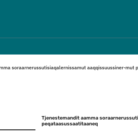
Imarisaanut ingerlaqqigit
mma soraarnerussutisiaqalernissamut aaqqissuussiner-mut 
Tjenestemandit aamma soraarnerussuti
peqataasussaatitaaneq