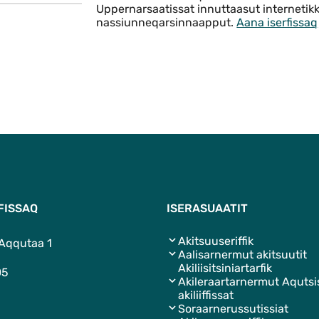
Uppernarsaatissat innuttaasut internetikku
nassiunneqarsinnaapput.
Aana iserfissaq
FISSAQ
ISERASUAATIT
Akitsuuseriffik
 Aqqutaa 1
Aalisarnermut akitsuutit
Akiliisitsiniartarfik
05
Akileraartarnermut Aquts
akiliiffissat
Soraarnerussutissiat