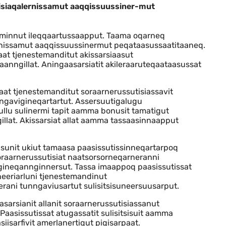
rnerussutisiaqalernissamut aaqqissuus
siaqalernissamut aaqqissuussiner-mut
aminnut ileqqaartussaapput. Taama oqarneq
rnissamut aaqqissuussinermut peqataasussaatitaaneq.
laat tjenestemanditut akissarsiaasut
aanngillat. Aningaasarsiatit akileraaruteqaataasussat
laat tjenestemanditut soraarnerussutisiassavit
nngavigineqartartut. Assersuutigalugu
llu sulinermi tapit aamma bonusit tamatigut
illat. Akissarsiat allat aamma tassaasinnaapput
sisunit ukiut tamaasa paasissutissinneqartarpoq
 soraarnerussutisiat naatsorsorneqarneranni
igineqannginnersut. Tassa imaappoq paasissutissat
neeriarluni tjenestemandinut
erani tunngaviusartut sulisitsisuneersuusarput.
sarsianit allanit soraarnerussutisiassanut
 Paasissutissat atugassatit sulisitsisuit aamma
iisarfivit amerlanertigut pigisarpaat.