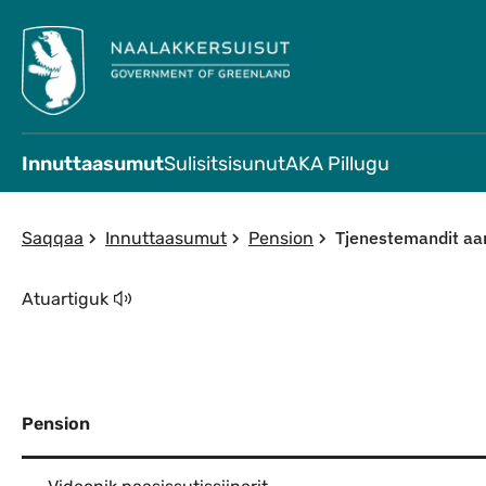
Innuttaasumut
Sulisitsisunut
AKA Pillugu
Tjenestemandit aa
Saqqaa
Innuttaasumut
Pension
Atuartiguk
Pension