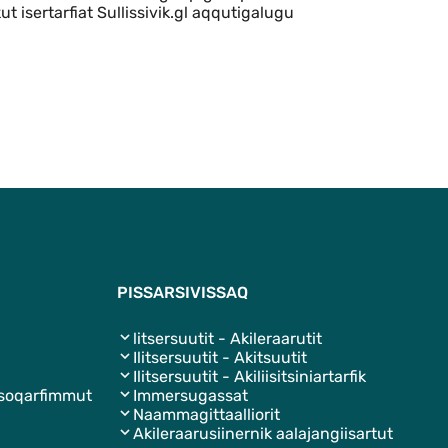
t isertarfiat Sullissivik.gl aqqutigalugu
Qulaanut
PISSARSIVISSAQ
litsersuutit - Akileraarutit
Ilitsersuutit - Akitsuutit
Ilitsersuutit - Akiliisitsiniartarfik
isoqarfimmut
Immersugassat
Naammagittaalliorit
Akileraarusiinernik aalajangiisartut