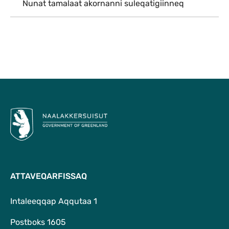
Nunat tamalaat akornanni suleqatigiinneq
Qulaanu
ATTAVEQARFISSAQ
Intaleeqqap Aqqutaa 1
Postboks 1605