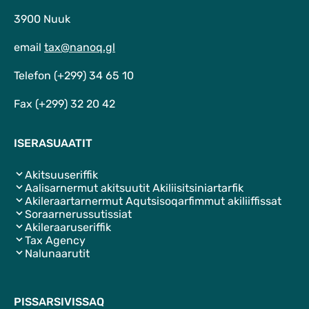
3900 Nuuk
email
tax@nanoq.gl
Telefon (+299) 34 65 10
Fax (+299) 32 20 42
ISERASUAATIT
Akitsuuseriffik
Aalisarnermut akitsuutit Akiliisitsiniartarfik
Akileraartarnermut Aqutsisoqarfimmut akiliiffissat
Soraarnerussutissiat
Akileraaruseriffik
Tax Agency
Nalunaarutit
PISSARSIVISSAQ