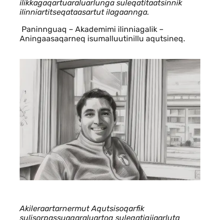
ilikkagaqartuaraluarlunga suleqatitaatsinnik
ilinniartitseqataasartut ilagaannga.
Paninnguaq – Akademimi ilinniagalik –
Aningaasaqarneq isumalluutinillu aqutsineq.
Akileraartarnermut Aqutsisoqarfik
sulisorpassuaqaraluartoq suleqatigiiaarluta