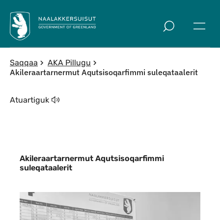
Imarisaanut ingerlaqqigit
Saqqaa
AKA Pillugu
Akileraartarnermut Aqutsisoqarfimmi suleqataalerit
Atuartiguk
Akileraartarnermut Aqutsisoqarfimmi
suleqataalerit
Indhold