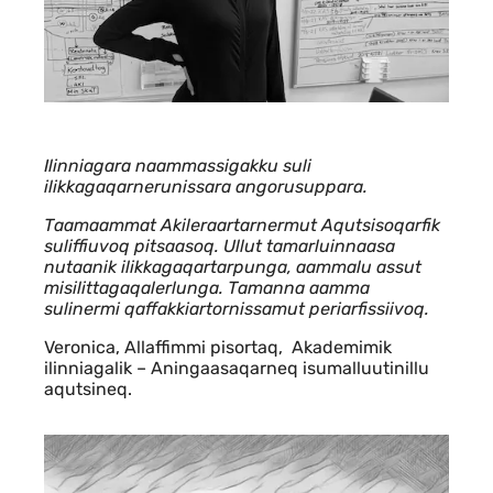
Ilinniagara naammassigakku suli
ilikkagaqarnerunissara angorusuppara.
Taamaammat Akileraartarnermut Aqutsisoqarfik
suliffiuvoq pitsaasoq. Ullut tamarluinnaasa
nutaanik ilikkagaqartarpunga, aammalu assut
misilittagaqalerlunga. Tamanna aamma
sulinermi qaffakkiartornissamut periarfissiivoq.
Veronica, Allaffimmi pisortaq, Akademimik
ilinniagalik – Aningaasaqarneq isumalluutinillu
aqutsineq.