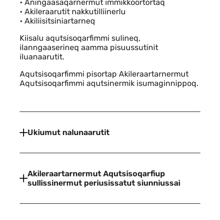
• Aningaasaqarnermut immikkoortortaq
• Akileraarutit nakkutilliinerlu
• Akiliisitsiniartarneq
Kiisalu aqutsisoqarfimmi sulineq,
ilanngaaserineq aamma pisuussutinit
iluanaarutit.
Aqutsisoqarfimmi pisortap Akileraartarnermut
Aqutsisoqarfimmi aqutsinermik isumaginnippoq.
Ukiumut nalunaarutit
Akileraartarnermut Aqutsisoqarfiup
sullissinermut periusissatut siunniussai