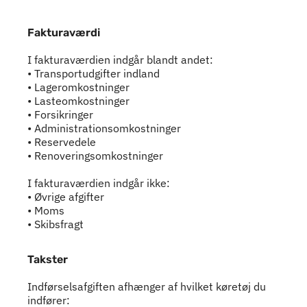
Fakturaværdi
Fakturaværdi
I fakturaværdien indgår blandt andet:
• Transportudgifter indland
• Lageromkostninger
• Lasteomkostninger
• Forsikringer
• Administrationsomkostninger
• Reservedele
• Renoveringsomkostninger
I fakturaværdien indgår ikke:
• Øvrige afgifter
• Moms
• Skibsfragt
Takster
Takster
Indførselsafgiften afhænger af hvilket køretøj du
indfører: