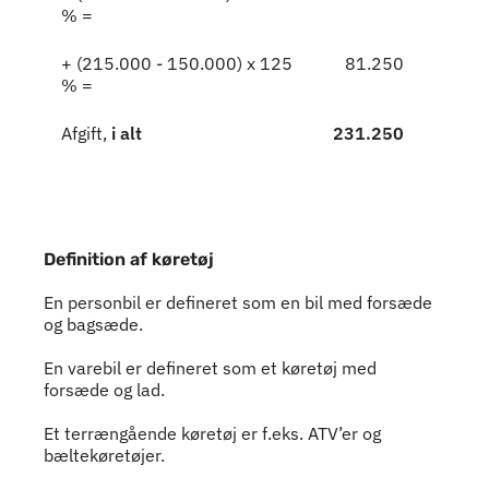
% =
+ (215.000 - 150.000) x 125
81.250
% =
Afgift,
i alt
231.250
Definition af køretøj
Definition af køretøj
En personbil er defineret som en bil med forsæde
og bagsæde.
En varebil er defineret som et køretøj med
forsæde og lad.
Et terrængående køretøj er f.eks. ATV’er og
bæltekøretøjer.