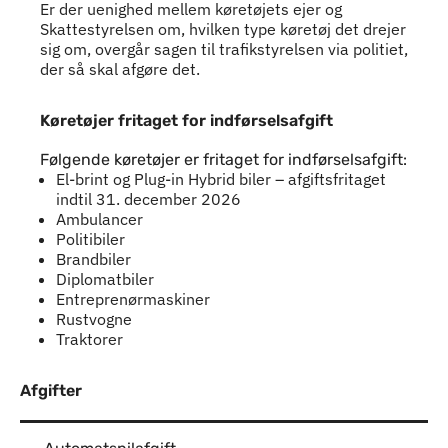
Er der uenighed mellem køretøjets ejer og
Skattestyrelsen om, hvilken type køretøj det drejer
sig om, overgår sagen til trafikstyrelsen via politiet,
der så skal afgøre det.
Køretøjer fritaget for indførselsafgift
Køretøjer fritaget for indførselsafgift
Følgende køretøjer er fritaget for indførselsafgift:
El-brint og Plug-in Hybrid biler – afgiftsfritaget
indtil 31. december 2026
Ambulancer
Politibiler
Brandbiler
Diplomatbiler
Entreprenørmaskiner
Rustvogne
Traktorer
Afgifter