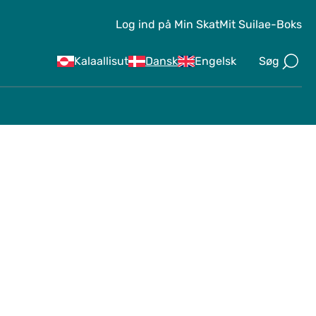
Log ind på Min Skat
Mit Suila
e-Boks
Søg
Kalaallisut
Dansk
Engelsk