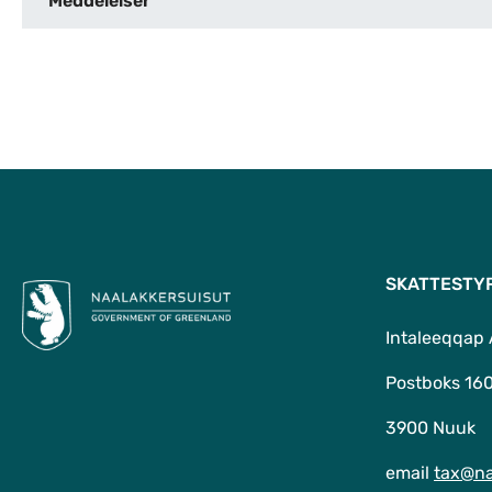
Meddelelser
SKATTESTY
Intaleeqqap
Postboks 16
3900 Nuuk
email
tax@na