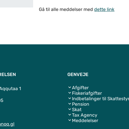
Meddelelser
Gå til alle meddelser med
dette link
RELSEN
GENVEJE
Afgifter
 Aqqutaa 1
Fiskeriafgifter
Indbetalinger til Skattesty
05
Pension
Skat
Tax Agency
Meddelelser
noq.gl