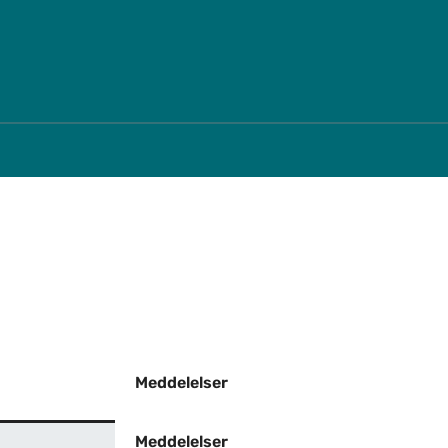
Spring til indholdssektion
Meddelelser
Meddelelser