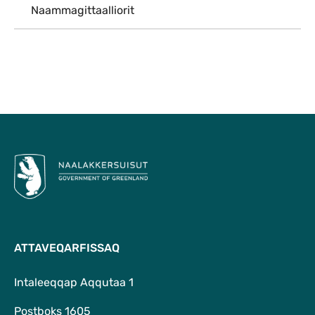
Naammagittaalliorit
Qulaanu
ATTAVEQARFISSAQ
Intaleeqqap Aqqutaa 1
Postboks 1605