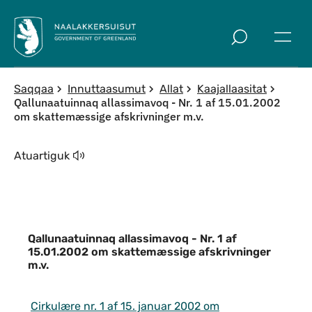
Imarisaanut ingerlaqqigit
Saqqaa
Innuttaasumut
Allat
Kaajallaasitat
Qallunaatuinnaq allassimavoq - Nr. 1 af 15.01.2002
om skattemæssige afskrivninger m.v.
Atuartiguk
Qallunaatuinnaq allassimavoq - Nr. 1 af
15.01.2002 om skattemæssige afskrivninger
m.v.
Qallunaatuinnaq allassimavoq - Nr. 1
Cirkulære nr. 1 af 15. januar 2002 om