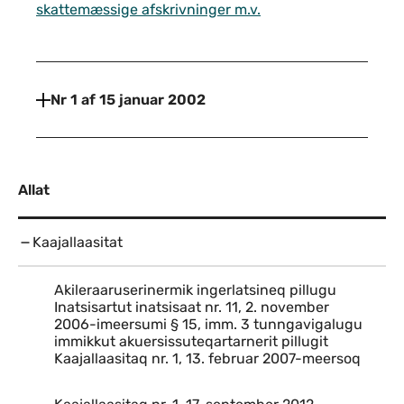
skattemæssige afskrivninger m.v.
Nr 1 af 15 januar 2002
Allat
Kaajallaasitat
Akileraaruserinermik ingerlatsineq pillugu
Inatsisartut inatsisaat nr. 11, 2. november
2006-imeersumi § 15, imm. 3 tunngavigalugu
immikkut akuersissuteqartarnerit pillugit
Kaajallaasitaq nr. 1, 13. februar 2007-meersoq