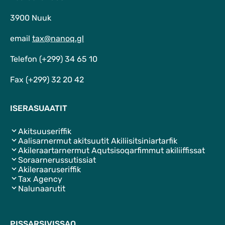
3900 Nuuk
email
tax@nanoq.gl
Telefon (+299) 34 65 10
Fax (+299) 32 20 42
ISERASUAATIT
Akitsuuseriffik
Aalisarnermut akitsuutit Akiliisitsiniartarfik
Akileraartarnermut Aqutsisoqarfimmut akiliiffissat
Soraarnerussutissiat
Akileraaruseriffik
Tax Agency
Nalunaarutit
PISSARSIVISSAQ