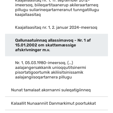
Kaajallaasitaq nr. 1, 17. september 2012-
imeersoq, biileqartitaanerup akileraartarneq
pillugu suliarineqartarneranut tunngatillugu
kaajallaasitaq
Kaajallaasitaq nr. 1, 2. januar 2024-meersoq
Qallunaatuinnaq allassimavoq - Nr. 1 af
15.01.2002 om skattemæssige
afskrivninger m.v.
Nr. 1, 05.03.1980-imeersoq, (...)
aalajangersakkanik unioqqutitsinermi
pisortatigoortumik akiliisitsinissamik
aalajangiisoqartarnera pillugu
Nunat tamalaat akornanni suleqatigiinneq
Kalaallit Nunaanniit Danmarkimut poortukkat