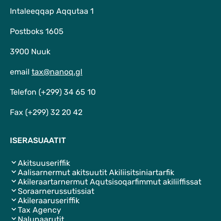
Intaleeqqap Aqqutaa 1
Postboks 1605
3900 Nuuk
email
tax@nanoq.gl
Telefon (+299) 34 65 10
Fax (+299) 32 20 42
ISERASUAATIT
Akitsuuseriffik
Aalisarnermut akitsuutit Akiliisitsiniartarfik
Akileraartarnermut Aqutsisoqarfimmut akiliiffissat
Soraarnerussutissiat
Akileraaruseriffik
Tax Agency
Nalunaarutit