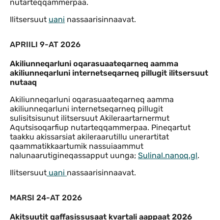
nutarteqqammerpaa.
Ilitsersuut
uani
nassaarisinnaavat.
APRIILI 9-AT 2026
Akiliunneqarluni oqarasuaateqarneq aamma
akiliunneqarluni internetseqarneq pillugit ilitsersuut
nutaaq
Akiliunneqarluni oqarasuaateqarneq aamma
akiliunneqarluni internetseqarneq pillugit
sulisitsisunut ilitsersuut Akileraartarnermut
Aqutsisoqarfiup nutarteqqammerpaa. Pineqartut
taakku akissarsiat akileraarutillu unerartitat
qaammatikkaartumik nassuiaammut
nalunaarutigineqassapput uunga;
Sulinal.nanoq.gl
.
Ilitsersuut
uani
nassaarisinnaavat.
MARSI 24-AT 2026
Akitsuutit qaffasissusaat kvartali aappaat 2026