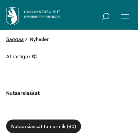
Imarisaanut ingerlaqqigit
Nyheder
Saqqaa
Atuartiguk
Nutaarsiassat
Nutaarsiassat tamarmik (80)