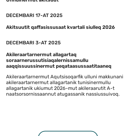
DECEMBARI 17-AT 2025
Akitsuutit qaffasissusaat kvartali siulleq 2026
DECEMBARI 3-AT 2025
Akileraartarnermut allagartaq
soraarnerussutisiaqalernissamullu
aaqqissuussinermut peqataasussaatitaaneq
Akileraartarnermut Aqutsisoqarfik ulluni makkunani
akileraartarnermut allagartanik tunisinermullu
allagartanik ukiumut 2026-mut akileraarutit A-t
naatsorsornissaannut atugassanik nassiussuivoq.