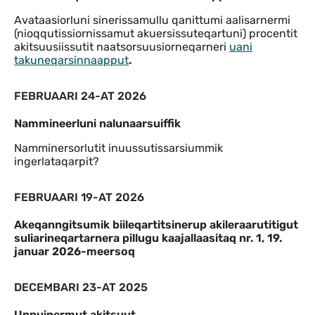
Avataasiorluni sinerissamullu qanittumi aalisarnermi
(nioqqutissiornissamut akuersissuteqartuni) procentit
akitsuusiissutit naatsorsuusiorneqarneri
uani
takuneqarsinnaapput
.
FEBRUAARI 24-AT 2026
Nammineerluni nalunaarsuiffik
Namminersorlutit inuussutissarsiummik
ingerlataqarpit?
FEBRUAARI 19-AT 2026
Akeqanngitsumik biileqartitsinerup akileraarutitigut
suliarineqartarnera pillugu kaajallaasitaq nr. 1, 19.
januar 2026-meersoq
DECEMBARI 23-AT 2025
Unnuinermut akitsuut