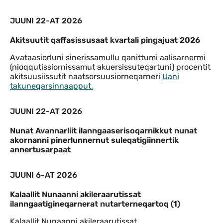
JUUNI 22-AT 2026
Akitsuutit qaffasissusaat kvartali pingajuat 2026
Avataasiorluni sinerissamullu qanittumi aalisarnermi
(nioqqutissiornissamut akuersissuteqartuni) procentit
akitsuusiissutit naatsorsuusiorneqarneri
Uani
takuneqarsinnaapput.
JUUNI 22-AT 2026
Nunat Avannarliit ilanngaaserisoqarnikkut nunat
akornanni pinerlunnernut suleqatigiinnertik
annertusarpaat
JUUNI 6-AT 2026
Kalaallit Nunaanni akileraarutissat
ilanngaatigineqarnerat nutarterneqartoq (1)
Kalaallit Nunaanni akileraarutissat