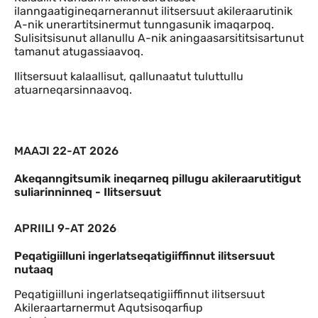
ilanngaatigineqarnerannut ilitsersuut akileraarutinik
A-nik unerartitsinermut tunngasunik imaqarpoq.
Sulisitsisunut allanullu A-nik aningaasarsititsisartunut
tamanut atugassiaavoq.
Ilitsersuut kalaallisut, qallunaatut tuluttullu
atuarneqarsinnaavoq.
MAAJI 22-AT 2026
Akeqanngitsumik ineqarneq pillugu akileraarutitigut
suliarinninneq - Ilitsersuut
APRIILI 9-AT 2026
Peqatigiilluni ingerlatseqatigiiffinnut ilitsersuut
nutaaq
Peqatigiilluni ingerlatseqatigiiffinnut ilitsersuut
Akileraartarnermut Aqutsisoqarfiup