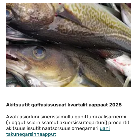
Akitsuutit qaffasissusaat kvartalit aap
Akitsuutit qaffasissusaat kvartalit aappaat 2025
Avataasiorluni sinerissamullu qanittumi aalisarnermi
(nioqqutissiornissamut akuersissuteqartuni) procentit
akitsuusiissutit naatsorsuusiorneqarneri
uani
takuneqarsinnaapput