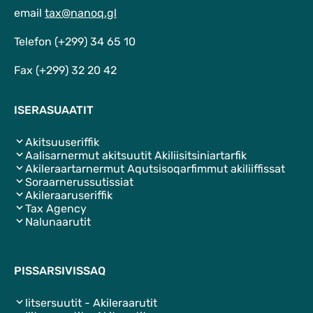
email
tax@nanoq.gl
Telefon (+299) 34 65 10
Fax (+299) 32 20 42
ISERASUAATIT
Akitsuuseriffik
Aalisarnermut akitsuutit Akiliisitsiniartarfik
Akileraartarnermut Aqutsisoqarfimmut akiliiffissat
Soraarnerussutissiat
Akileraaruseriffik
Tax Agency
Nalunaarutit
PISSARSIVISSAQ
litsersuutit - Akileraarutit