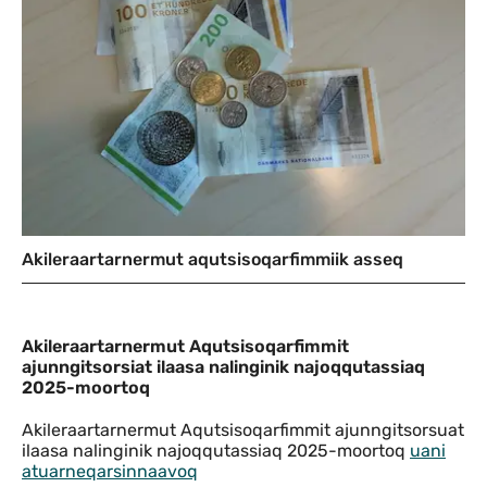
Akileraartarnermut aqutsisoqarfimmiik asseq
Akileraartarnermut Aqutsisoqarfimmit a
Akileraartarnermut Aqutsisoqarfimmit
ajunngitsorsiat ilaasa nalinginik najoqqutassiaq
2025-moortoq
Akileraartarnermut Aqutsisoqarfimmit ajunngitsorsuat
ilaasa nalinginik najoqqutassiaq 2025-moortoq
uani
atuarneqarsinnaavoq