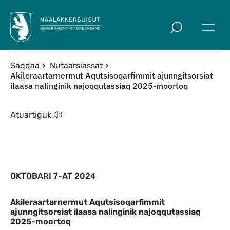
Imarisaanut ingerlaqqigit
Saqqaa
Nutaarsiassat
Akileraartarnermut Aqutsisoqarfimmit ajunngitsorsiat
ilaasa nalinginik najoqqutassiaq 2025-moortoq
Atuartiguk
OKTOBARI 7-AT 2024
Akileraartarnermut Aqutsisoqarfimmit
ajunngitsorsiat ilaasa nalinginik najoqqutassiaq
2025-moortoq