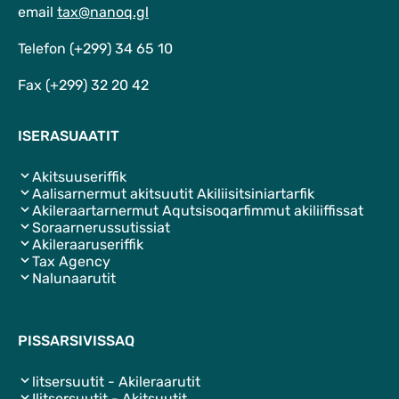
email
tax@nanoq.gl
Telefon (+299) 34 65 10
Fax (+299) 32 20 42
ISERASUAATIT
Akitsuuseriffik
Aalisarnermut akitsuutit Akiliisitsiniartarfik
Akileraartarnermut Aqutsisoqarfimmut akiliiffissat
Soraarnerussutissiat
Akileraaruseriffik
Tax Agency
Nalunaarutit
PISSARSIVISSAQ
litsersuutit - Akileraarutit
Ilitsersuutit - Akitsuutit