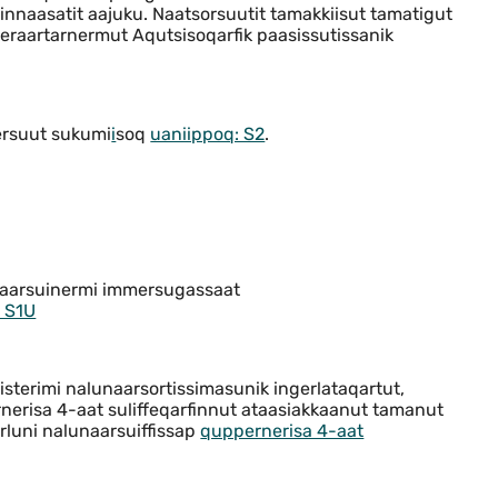
nnaasatit aajuku. Naatsorsuutit tamakkiisut tamatigut
leraartarnermut Aqutsisoqarfik paasissutissanik
ersuut sukumi
i
soq
uaniippoq: S2
.
naarsuinermi immersugassaat
k S1U
gisterimi nalunaarsortissimasunik ingerlataqartut,
nerisa 4-aat suliffeqarfinnut ataasiakkaanut tamanut
luni nalunaarsuiffissap
quppernerisa 4-aat