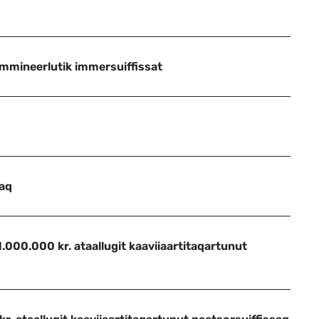
nammineerlutik immersuiffissat
saq
1.000.000 kr. ataallugit kaaviiaartitaqartunut