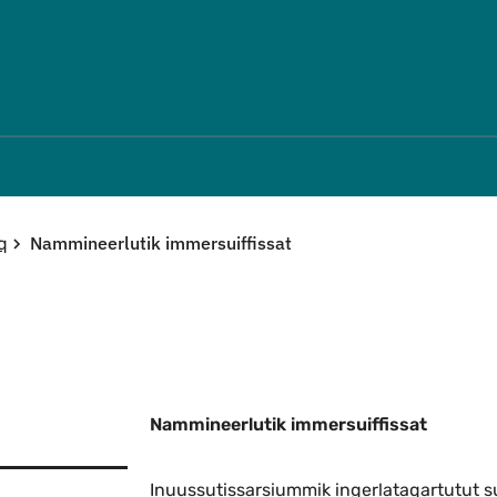
Imarisaanut ingerlaqqigit
Nammineerlutik immersuiffissat
q
Nammineerlutik immersuiffissat
Inuussutissarsiummik ingerlataqartutut su