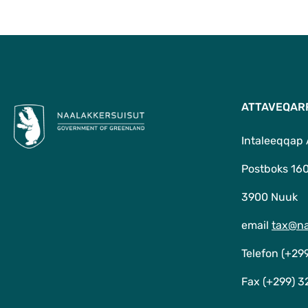
ATTAVEQAR
Intaleeqqap
Postboks 16
3900 Nuuk
email
tax@na
Telefon (+29
Fax (+299) 3