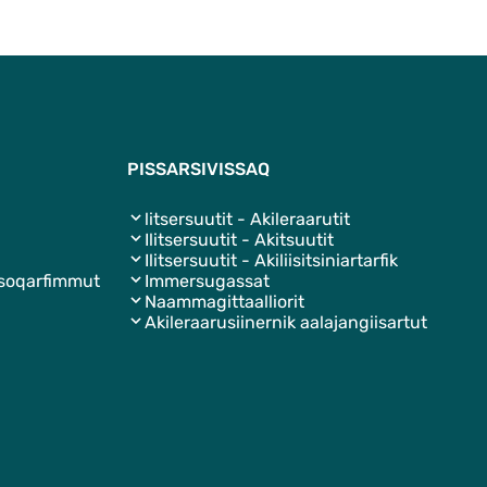
Qulaanut
PISSARSIVISSAQ
litsersuutit - Akileraarutit
Ilitsersuutit - Akitsuutit
Ilitsersuutit - Akiliisitsiniartarfik
isoqarfimmut
Immersugassat
Naammagittaalliorit
Akileraarusiinernik aalajangiisartut