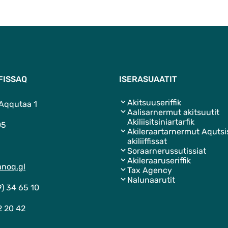
FISSAQ
ISERASUAATIT
Akitsuuseriffik
 Aqqutaa 1
Aalisarnermut akitsuutit
Akiliisitsiniartarfik
05
Akileraartarnermut Aquts
akiliiffissat
Soraarnerussutissiat
Akileraaruseriffik
noq.gl
Tax Agency
Nalunaarutit
9) 34 65 10
2 20 42