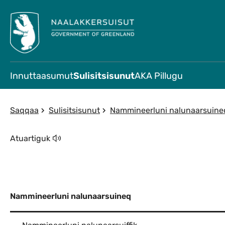
Innuttaasumut
Sulisitsisunut
AKA Pillugu
Saqqaa
Sulisitsisunut
Nammineerluni nalunaarsuine
Atuartiguk
Nammineerluni nalunaarsuineq