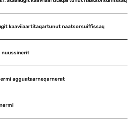
kr. ataallugit kaaviiaartitaqartunut naatsorsuiffissaq
ugit kaaviiaartitaqartunut naatsorsuiffissaq
 nuussinerit
usermi agguataarneqarnerat
rnermi