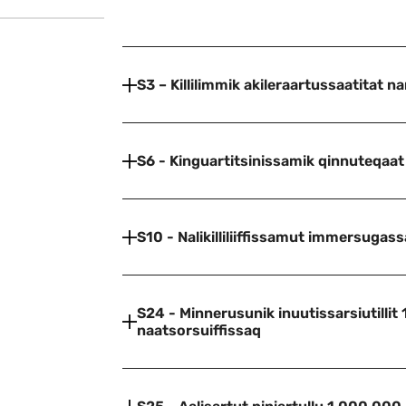
S3 – Killilimmik akileraartussaatitat 
S6 - Kinguartitsinissamik qinnuteqaat
S10 - Nalikilliliiffissamut immersugas
S24 - Minnerusunik inuutissarsiutillit 
naatsorsuiffissaq