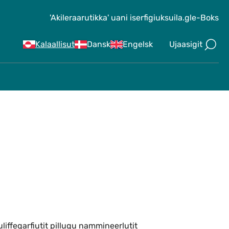
'Akileraarutikka' uani iserfigiuk
suila.gl
e-Boks
Ujaasigit
Kalaallisut
Dansk
Engelsk
liffeqarfiutit pillugu nammineerlutit