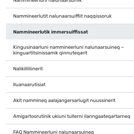
Nammineerluni nalunaarsuiffik
Nammineerlutit nalunaarsuiffiit naqqissoruk
Nammineerlutik immersuiffissat
Kingusinaarluni nammineerluni nalunaarsuineq –
kinguartitsinissamik qinnuteqarit
Nalikilliliinerit
Iluanaarutisiat
Akit nammineq aalajangersarlugit nuussinerit
Amigartoorutinik ukiuni tullerni ilanngaateqartarneq
FAQ Nammineerluni nalunaarsuineq