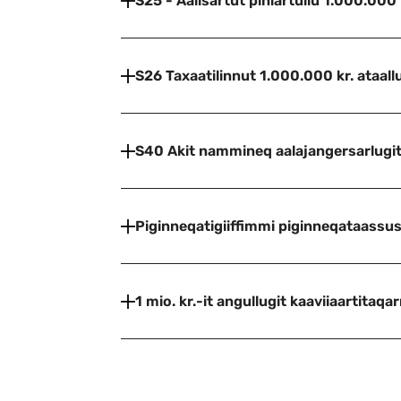
S25 - Aalisartut piniartullu 1.000.000 
S26 Taxaatilinnut 1.000.000 kr. ataall
S40 Akit nammineq aalajangersarlugit
Piginneqatigiiffimmi piginneqataass
1 mio. kr.-it angullugit kaaviiaartitaqa