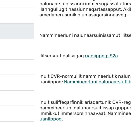
Indhold
nalunaarsuinissanni immersugassat atorsi
ilanngullugit nassiunneqartassapput. Aki
amerlanerusunik piumasaqarsinnaavoq.
Nammineerluni nalunaarsuinissamut ilits
Ilitsersuut nalisagaq
uaniippoq: S2a
Inuit CVR-normullit nammineerlutik nalu
uaniippoq:
Nammineerluni nalunaarsuiffi
Inuit suliffeqarfinnik arlaqartunik CVR-re
nammineerluni nalunaarsuiffissap qupper
immikkut immersorsinnaavaat. Nammineer
uaniippoq
.