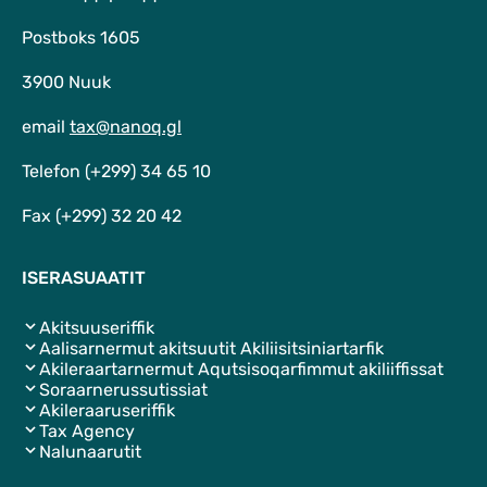
Postboks 1605
3900 Nuuk
email
tax@nanoq.gl
Telefon (+299) 34 65 10
Fax (+299) 32 20 42
ISERASUAATIT
Akitsuuseriffik
Aalisarnermut akitsuutit Akiliisitsiniartarfik
Akileraartarnermut Aqutsisoqarfimmut akiliiffissat
Soraarnerussutissiat
Akileraaruseriffik
Tax Agency
Nalunaarutit