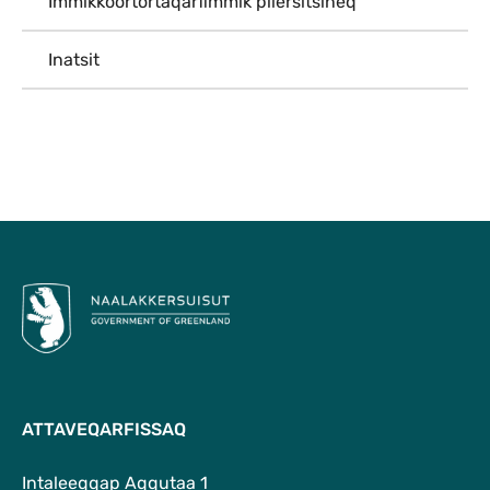
Immikkoortortaqarfimmik pilersitsineq
Inatsit
Qulaanu
ATTAVEQARFISSAQ
Intaleeqqap Aqqutaa 1