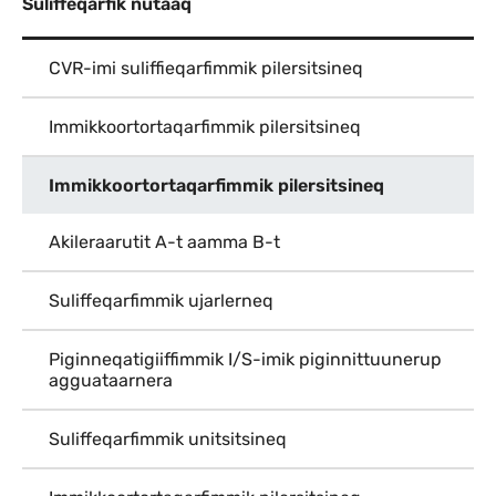
Suliffeqarfik nutaaq
CVR-imi suliffieqarfimmik pilersitsineq
Immikkoortortaqarfimmik pilersitsineq
Immikkoortortaqarfimmik pilersitsineq
Akileraarutit A-t aamma B-t
Suliffeqarfimmik ujarlerneq
Piginneqatigiiffimmik I/S-imik piginnittuunerup
agguataarnera
Suliffeqarfimmik unitsitsineq