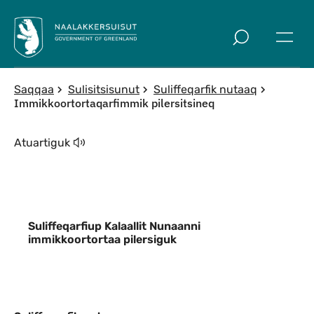
Imarisaanut ingerlaqqigit
Saqqaa
Sulisitsisunut
Suliffeqarfik nutaaq
Immikkoortortaqarfimmik pilersitsineq
Atuartiguk
Suliffeqarfiup Kalaallit Nunaanni
immikkoortortaa pilersiguk
Indhold