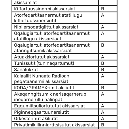
akissarsiat
Kiffartuussinermi akissarsiat
B
Atorfeqartitaanermut atatillugu
A
kiffartuussinersiutit
Nipilersoqatigiittut akissarsiat
A
Oqalugiartut, atorfeqartitaanermut
A
atatillugu akissarsiaat
Oqalugiartut, atorfeqartitaanermut
B
atanngitsumik akissarsiaat
Atuakkiortutut akissarsiat
A
Tunissutit (tunineqartumut)
B
Sanalukkat
B
Kalaallit Nunaata Radioani
A
peqataanermi akissarsiat
KODA/GRAMEX-imit akiliutit
B
Akeqanngitsumik nerisaqarnerup
A
ineqarnerullu nalingat
Eqqumiitsuliortututut akissarsiat
A
Piginneqqaartuunersiutit
A
Orkesterinut akiliutit
A
Privatimik ilinniartitsisutut akissarsiat
B