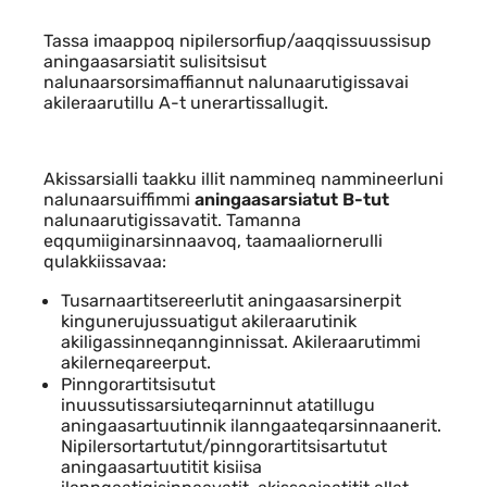
Tassa imaappoq nipilersorfiup/aaqqissuussisup
aningaasarsiatit sulisitsisut
nalunaarsorsimaffiannut nalunaarutigissavai
akileraarutillu A-t unerartissallugit.
Akissarsialli taakku illit nammineq nammineerluni
nalunaarsuiffimmi
aningaasarsiatut B-tut
nalunaarutigissavatit. Tamanna
eqqumiiginarsinnaavoq, taamaaliornerulli
qulakkiissavaa:
Tusarnaartitsereerlutit aningaasarsinerpit
kingunerujussuatigut akileraarutinik
akiligassinneqannginnissat. Akileraarutimmi
akilerneqareerput.
Pinngorartitsisutut
inuussutissarsiuteqarninnut atatillugu
aningaasartuutinnik ilanngaateqarsinnaanerit.
Nipilersortartutut/pinngorartitsisartutut
aningaasartuutitit kisiisa