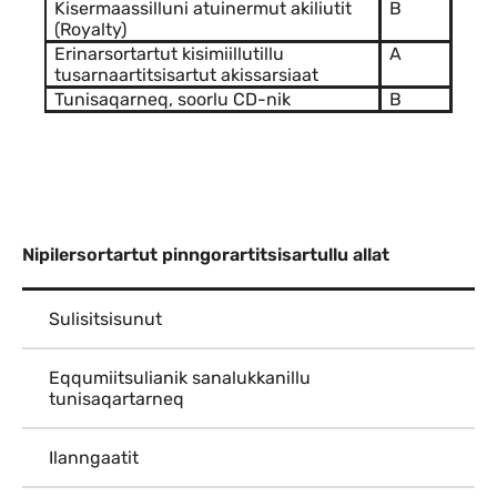
Kisermaassilluni atuinermut akiliutit
B
(Royalty)
Erinarsortartut kisimiillutillu
A
tusarnaartitsisartut akissarsiaat
Tunisaqarneq, soorlu CD-nik
B
Nipilersortartut pinngorartitsisartullu allat
Sulisitsisunut
Eqqumiitsulianik sanalukkanillu
tunisaqartarneq
Ilanngaatit