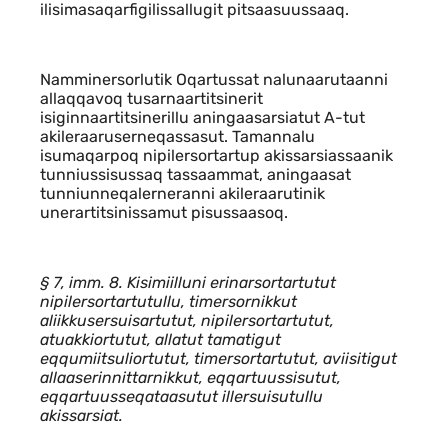
ilisimasaqarfigilissallugit pitsaasuussaaq.
Namminersorlutik Oqartussat nalunaarutaanni
allaqqavoq tusarnaartitsinerit
isiginnaartitsinerillu aningaasarsiatut A-tut
akileraaruserneqassasut. Tamannalu
isumaqarpoq nipilersortartup akissarsiassaanik
tunniussisussaq tassaammat, aningaasat
tunniunneqalerneranni akileraarutinik
unerartitsinissamut pisussaasoq.
§ 7, imm. 8. Kisimiilluni erinarsortartutut
nipilersortartutullu, timersornikkut
aliikkusersuisartutut, nipilersortartutut,
atuakkiortutut, allatut tamatigut
eqqumiitsuliortutut, timersortartutut, aviisitigut
allaaserinnittarnikkut, eqqartuussisutut,
eqqartuusseqataasutut illersuisutullu
akissarsiat.