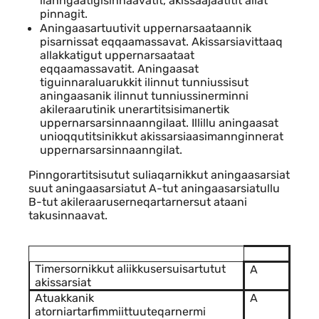
ilanngaatigisinnaavatit, akissaajaatitit allat
pinnagit.
Aningaasartuutivit uppernarsaataannik
pisarnissat eqqaamassavat. Akissarsiavittaaq
allakkatigut uppernarsaataat
eqqaamassavatit. Aningaasat
tiguinnaraluarukkit ilinnut tunniussisut
aningaasanik ilinnut tunniussinerminni
akileraarutinik unerartitsisimanertik
uppernarsarsinnaanngilaat. Illillu aningaasat
unioqqutitsinikkut akissarsiaasimannginnerat
uppernarsarsinnaanngilat.
Pinngorartitsisutut suliaqarnikkut aningaasarsiat
suut aningaasarsiatut A-tut aningaasarsiatullu
B-tut akileraaruserneqartarnersut ataani
takusinnaavat.
Timersornikkut aliikkusersuisartutut
A
akissarsiat
Atuakkanik
A
atorniartarfimmiittuuteqarnermi