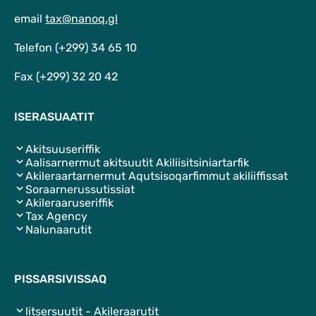
email
tax@nanoq.gl
Telefon (+299) 34 65 10
Fax (+299) 32 20 42
ISERASUAATIT
Akitsuuseriffik
Aalisarnermut akitsuutit Akiliisitsiniartarfik
Akileraartarnermut Aqutsisoqarfimmut akiliiffissat
Soraarnerussutissiat
Akileraaruseriffik
Tax Agency
Nalunaarutit
PISSARSIVISSAQ
litsersuutit - Akileraarutit