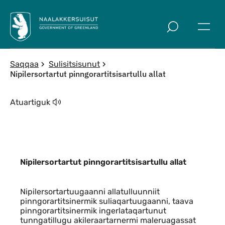
Imarisaanut ingerlaqqigit
Saqqaa
Sulisitsisunut
Nipilersortartut pinngorartitsisartullu allat
Atuartiguk
Nipilersortartut pinngorartitsisartullu allat
Indhold
Nipilersortartuugaanni allatulluunniit
pinngorartitsinermik suliaqartuugaanni, taava
pinngorartitsinermik ingerlataqartunut
tunngatillugu akileraartarnermi maleruagassat