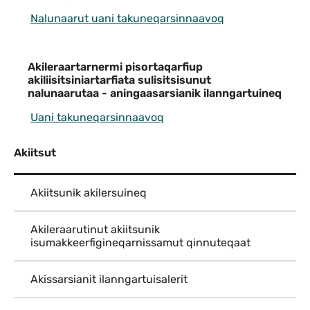
Nalunaarut uani takuneqarsinnaavoq
Akileraartarnermi pisortaqarfiup
akiliisitsiniartarfiata sulisitsisunut
nalunaarutaa - aningaasarsianik ilanngartuineq
Uani takuneqarsinnaavoq
Akiitsut
Akiitsunik akilersuineq
Akileraarutinut akiitsunik
isumakkeerfigineqarnissamut qinnuteqaat
Akissarsianit ilanngartuisalerit