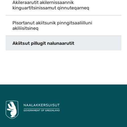
Akileraarutit akilernissaannik
kinguartitsinissamut qinnuteqarneq
Pisortanut akiitsunik pinngitsaaliilluni
akiliisitsineq
Akiitsut pillugit nalunaarutit
Qulaanu