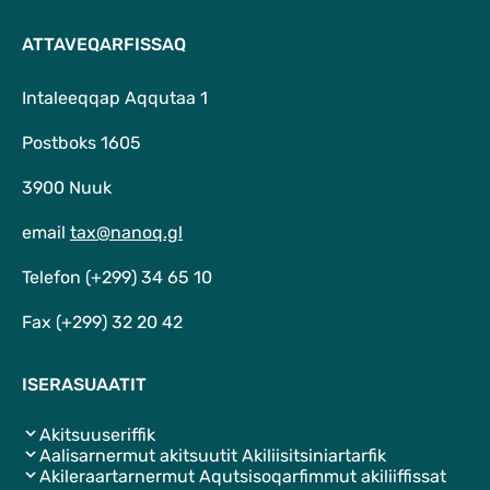
ATTAVEQARFISSAQ
Intaleeqqap Aqqutaa 1
Postboks 1605
3900 Nuuk
email
tax@nanoq.gl
Telefon (+299) 34 65 10
Fax (+299) 32 20 42
ISERASUAATIT
Akitsuuseriffik
Aalisarnermut akitsuutit Akiliisitsiniartarfik
Akileraartarnermut Aqutsisoqarfimmut akiliiffissat