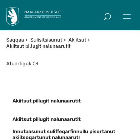
Imarisaanut ingerlaqqigit
Saqqaa
Sulisitsisunut
Akiitsut
Akiitsut pillugit nalunaarutit
Atuartiguk
Akiitsut pillugit nalunaarutit
Akiitsut pillugit nalunaarutit
Akiitsut pillugit nalunaarutit
Innutaasunut suliffeqarfinnullu pisortanut
akiitsoqartunut nalunaarut!