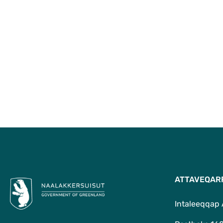
ATTAVEQAR
Intaleeqqap