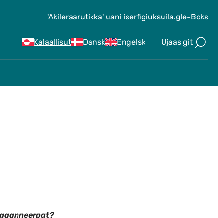
'Akileraarutikka' uani iserfigiuk
suila.gl
e-Boks
Ujaasigit
Kalaallisut
Dansk
Engelsk
nngaanneerpat?