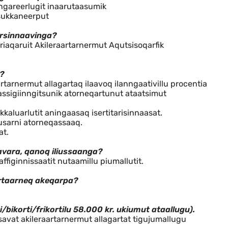
uineq
anngareerlugit inaarutaasumik
sukkaneerput
rsinnaavinga?
iaqaruit Akileraartarnermut Aqutsisoqarfik
?
tarnermut allagartaq ilaavoq ilanngaativillu procentia
assigiinngitsunik atorneqartunut ataatsimut
ikkaluarlutit aningaasaq isertitarisinnaasat.
rusarni atorneqassaaq.
at.
vara, qanoq iliussaanga?
figinnissaatit nutaamillu piumallutit.
artaarneq akeqarpa?
/bikorti/frikortilu 58.000 kr. ukiumut ataallugu).
gissavat akileraartarnermut allagartat tigujumallugu