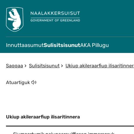
Innuttaasumut
Sulisitsisunut
AKA Pillugu
Saqqaa
Sulisitsisunut
Ukiup akileraarfiup ilisaritinne
Atuartiguk
Ukiup akileraarfiup ilisaritinnera