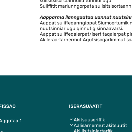
sulisitsisortaannullu tunniullugu.
Suliffitit marlunngorpata sulisitsisortaann
Aapparma ilanngaataa uannut nuutsinn
Aappat suliffeqanngippat Siumoortumik n
nuutsinniarlugu qinnutigisinnaavarsi.
Aappat suliffeqalerpat/isertitaqalerpat 
Akileraartarnermut Aqutsisoqarfimmut saa
FISSAQ
ISERASUAATIT
Akitsuuseriffik
 Aqqutaa 1
Aalisarnermut akitsuutit
Akiliisitsiniartarfik