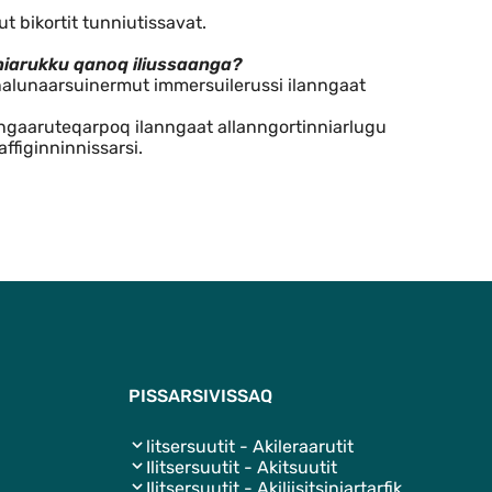
ut bikortit tunniutissavat.
iarukku qanoq iliussaanga?
alunaarsuinermut immersuilerussi ilanngaat
pingaaruteqarpoq ilanngaat allanngortinniarlugu
ffiginninnissarsi.
Qulaanut
PISSARSIVISSAQ
litsersuutit - Akileraarutit
Ilitsersuutit - Akitsuutit
Ilitsersuutit - Akiliisitsiniartarfik