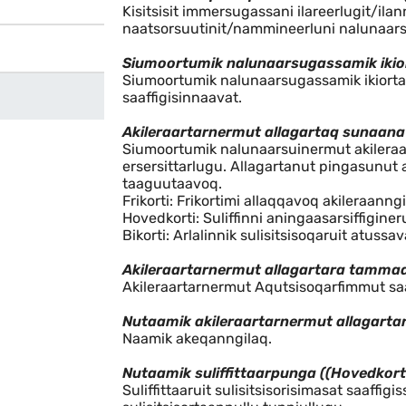
FAQ Siumoortumik nalunaars
Kisitsisit immersugassani ilareerlugit/il
naatsorsuutinit/nammineerluni nalunaar
Siumoortumik nalunaarsugassamik ikio
Siumoortumik nalunaarsugassamik ikiortar
saaffigisinnaavat.
Akileraartarnermut allagartaq sunaana
Siumoortumik nalunaarsuinermut akileraar
ersersittarlugu. Allagartanut pingasunut 
taaguutaavoq.
Frikorti: Frikortimi allaqqavoq akileraanng
Hovedkorti: Suliffinni aningaasarsiffigine
Bikorti: Arlalinnik sulisitsisoqaruit atussav
Akileraartarnermut allagartara tammaa
Akileraartarnermut Aqutsisoqarfimmut saaf
Nutaamik akileraartarnermut allagart
Naamik akeqanngilaq.
Nutaamik suliffittaarpunga ((Hovedkorti
Suliffittaaruit sulisitsisorisimasat saaffi