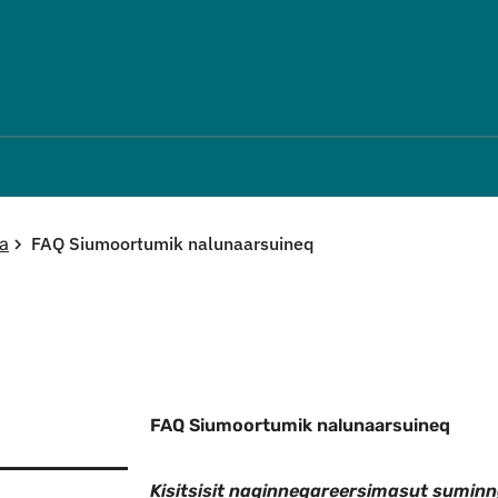
Imarisaanut ingerlaqqigit
FAQ Siumoortumik nalunaarsuineq
ra
FAQ Siumoortumik nalunaarsuineq
Kisitsisit naqinneqareersimasut sumi