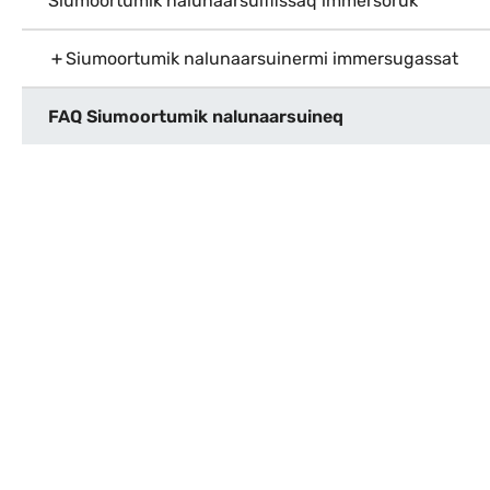
Siumoortumik nalunaarsuiffissaq immersoruk
Siumoortumik nalunaarsuinermi immersugassat
FAQ Siumoortumik nalunaarsuineq