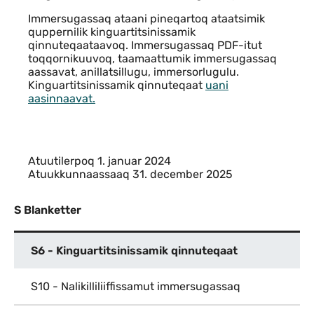
Immersugassaq ataani pineqartoq ataatsimik
quppernilik kinguartitsinissamik
qinnuteqaataavoq. Immersugassaq PDF-itut
toqqornikuuvoq, taamaattumik immersugassaq
aassavat, anillatsillugu, immersorlugulu.
Kinguartitsinissamik qinnuteqaat
uani
aasinnaavat.
Atuutilerpoq 1. januar 2024
Atuukkunnaassaaq 31. december 2025
S Blanketter
S6 - Kinguartitsinissamik qinnuteqaat
S10 - Nalikilliliiffissamut immersugassaq