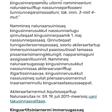
kingusinnerpaamillu ullormi nammineerluni
nalunaarsuiffiup nassiunneqarfissaani
tunniunneqarsimassalluni, tak. imm. 3-miit 4-
mut.”
Nammineq nalunaarsuinissaq
kingusinnerusukkut nassiunniarlugu
qinnuteqaat kingusinnerpaamik 1. maj
nassiunneqassaaq. Qinnuteqaat
tunngavilersorneqassaaq, soorlu akileraartartup
immersuinissaminut paasissutissat tamaasa
pissarsiarisimanngikkunigit, napparsimaguni
assigisaanilluunniit. Nammineq
nalunaarsugassap kingusinnerusukkut
nassiunnissaa akileraaruseriffiup
itigartissinnaavaa, kingusinnerusukkut
nassiussineq suliat pilersaarusiornerinut
inaarsarnerinullu kinguarsaataasussaappat.
Akileraartarnermut Aqutsisoqarfiup
Nalunaarutaa nr. 59, 19. juli 2011-meersoq
uani
takusinnaavattaaq
.
Kinguartitsiniarnermi immersugassaq