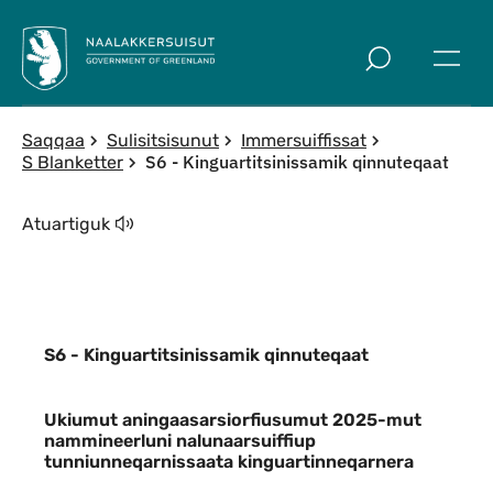
Imarisaanut ingerlaqqigit
Saqqaa
Sulisitsisunut
Immersuiffissat
S6 - Kinguartitsinissamik qinnuteqaat
S Blanketter
Atuartiguk
S6 - Kinguartitsinissamik qinnuteqaat
S6 - Kinguartitsinissamik qinnuteqaa
Ukiumut aningaasarsiorfiusumut 2025-mut
nammineerluni nalunaarsuiffiup
tunniunneqarnissaata kinguartinneqarnera