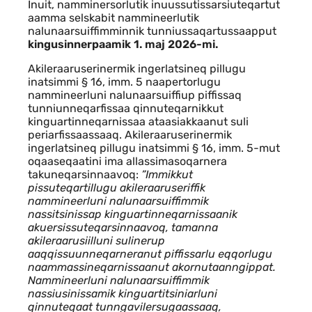
Inuit, namminersorlutik inuussutissarsiuteqartut
aamma selskabit nammineerlutik
nalunaarsuiffimminnik tunniussaqartussaapput
kingusinnerpaamik 1. maj 2026-mi.
Akileraaruserinermik ingerlatsineq pillugu
inatsimmi § 16, imm. 5 naapertorlugu
nammineerluni nalunaarsuiffiup piffissaq
tunniunneqarfissaa qinnuteqarnikkut
kinguartinneqarnissaa ataasiakkaanut suli
periarfissaassaaq. Akileraaruserinermik
ingerlatsineq pillugu inatsimmi § 16, imm. 5-mut
oqaaseqaatini ima allassimasoqarnera
takuneqarsinnaavoq:
”Immikkut
pissuteqartillugu akileraaruseriffik
nammineerluni nalunaarsuiffimmik
nassitsinissap kinguartinneqarnissaanik
akuersissuteqarsinnaavoq, tamanna
akileraarusiilluni sulinerup
aaqqissuunneqarneranut piffissarlu eqqorlugu
naammassineqarnissaanut akornutaanngippat.
Nammineerluni nalunaarsuiffimmik
nassiusinissamik kinguartitsiniarluni
qinnuteqaat tunngavilersugaassaaq,