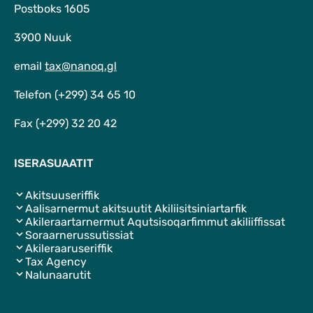
Postboks 1605
3900 Nuuk
email
tax@nanoq.gl
Telefon (+299) 34 65 10
Fax (+299) 32 20 42
ISERASUAATIT
Akitsuuseriffik
Aalisarnermut akitsuutit Akiliisitsiniartarfik
Akileraartarnermut Aqutsisoqarfimmut akiliiffissat
Soraarnerussutissiat
Akileraaruseriffik
Tax Agency
Nalunaarutit