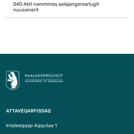
S40 Akit nammineq aalajangersarlugit
nuussinerit
Qulaanu
ATTAVEQARFISSAQ
Intaleeqqap Aqqutaa 1