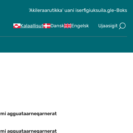
'Akileraarutikka' uani iserfigiuk
suila.gl
e-Boks
Ujaasigit
Kalaallisut
Dansk
Engelsk
ermi agguataarneqarnerat
ermi agguataarneqarnerat