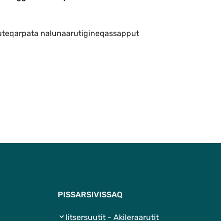
eqataassusermi agguataarneqarnerat
uuteqarpata nalunaarutigineqassapput
Qulaanut
PISSARSIVISSAQ
litsersuutit - Akileraarutit