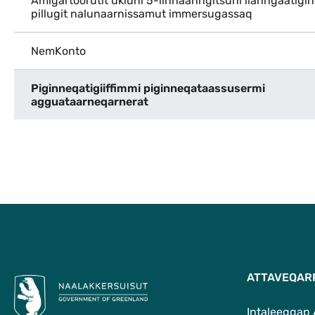
Amigartoorutit ukiuni 5-iinnaanngitsuni ilanngaatigi
pillugit nalunaarnissamut immersugassaq
NemKonto
Piginneqatigiiffimmi piginneqataassusermi
agguataarneqarnerat
ATTAVEQAR
Intaleeqqap