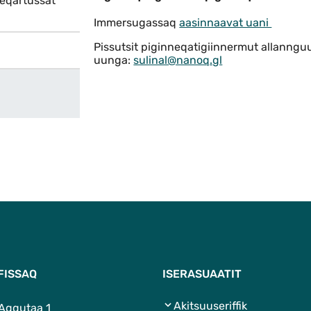
Piginneqatigiiffimmi piginn
neqartussat
Immersugassaq
aasinnaavat uani
Pissutsit piginneqatigiinnermut allanng
uunga:
sulinal@nanoq.gl
FISSAQ
ISERASUAATIT
Akitsuuseriffik
 Aqqutaa 1