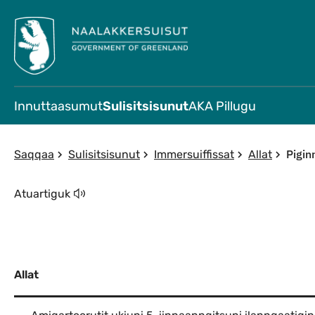
Innuttaasumut
Sulisitsisunut
AKA Pillugu
Pigin
Saqqaa
Sulisitsisunut
Immersuiffissat
Allat
Atuartiguk
Allat