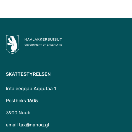
Til top
SKATTESTYRELSEN
Intaleeqqap Aqqutaa 1
Postboks 1605
3900 Nuuk
email
tax@nanoq.gl