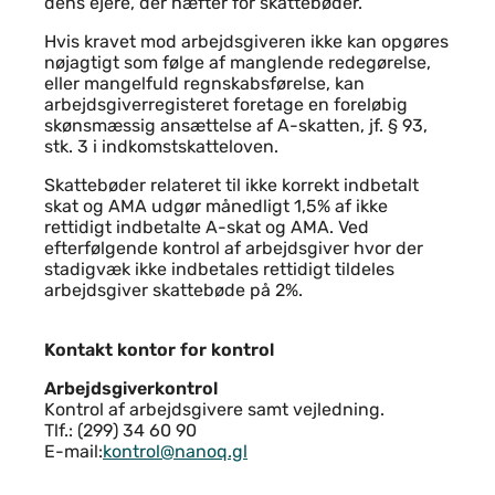
dens ejere, der hæfter for skattebøder.
Hvis kravet mod arbejdsgiveren ikke kan opgøres
nøjagtigt som følge af manglende redegørelse,
eller mangelfuld regnskabsførelse, kan
arbejdsgiverregisteret foretage en foreløbig
skønsmæssig ansættelse af A-skatten, jf. § 93,
stk. 3 i indkomstskatteloven.
Skattebøder relateret til ikke korrekt indbetalt
skat og AMA udgør månedligt 1,5% af ikke
rettidigt indbetalte A-skat og AMA. Ved
efterfølgende kontrol af arbejdsgiver hvor der
stadigvæk ikke indbetales rettidigt tildeles
arbejdsgiver skattebøde på 2%.
Kontakt kontor for kontrol
Arbejdsgiverkontrol
Kontrol af arbejdsgivere samt vejledning.
Tlf.: (299) 34 60 90
E-mail:
kontrol@nanoq.gl