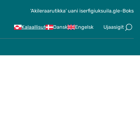
'Akileraarutikka' uani iserfigiuk
suila.gl
e-Boks
Ujaasigit
Kalaallisut
Dansk
Engelsk