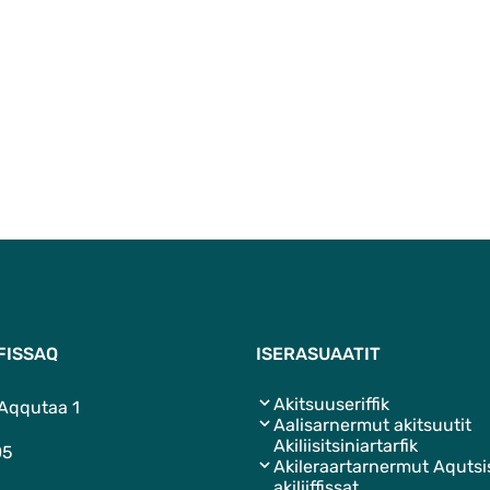
FISSAQ
ISERASUAATIT
Akitsuuseriffik
 Aqqutaa 1
Aalisarnermut akitsuutit
Akiliisitsiniartarfik
05
Akileraartarnermut Aquts
akiliiffissat