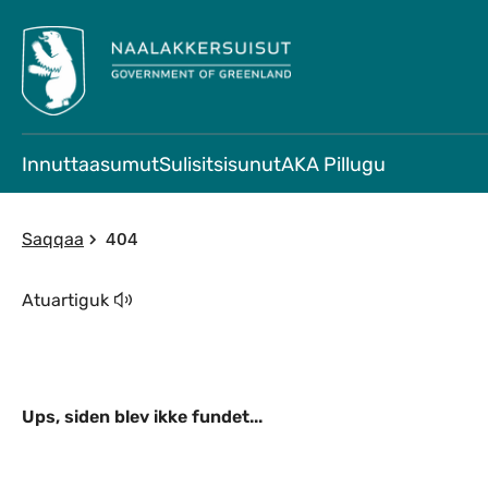
Innuttaasumut
Sulisitsisunut
AKA Pillugu
404
Saqqaa
Atuartiguk
Ups, siden blev ikke fundet...