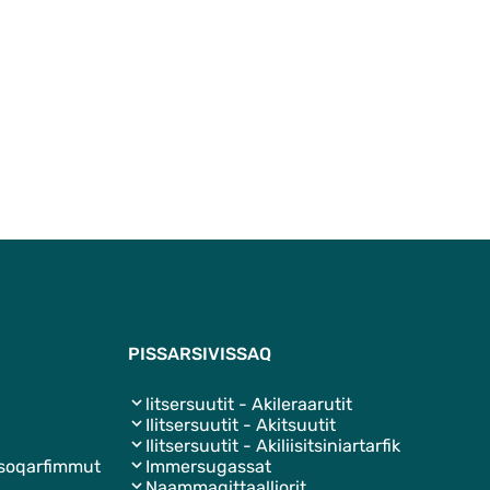
Qulaanut
PISSARSIVISSAQ
litsersuutit - Akileraarutit
Ilitsersuutit - Akitsuutit
Ilitsersuutit - Akiliisitsiniartarfik
isoqarfimmut
Immersugassat
Naammagittaalliorit