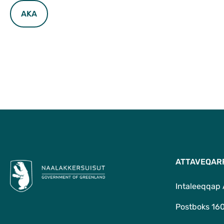
AKA
ATTAVEQAR
Intaleeqqap
Postboks 16