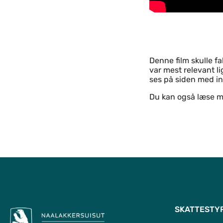
Denne film skulle f
var mest relevant l
ses på siden med i
Du kan også læse me
SKATTESTY