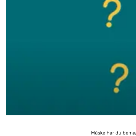
Indhold
Måske har du bemær