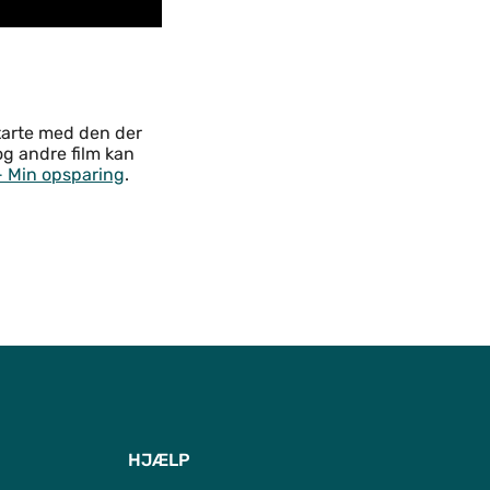
starte med den der
og andre film kan
- Min opsparing
.
Til top
HJÆLP