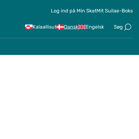
Log ind på Min Skat
Mit Suila
e-Boks
Søg
Kalaallisut
Dansk
Engelsk