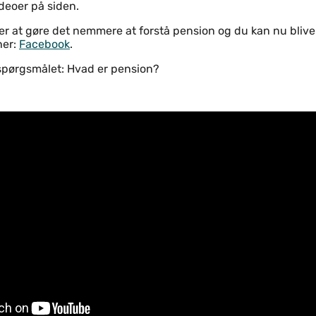
ideoer på siden.
er at gøre det nemmere at forstå pension og du kan nu bliv
her:
Facebook
.
r spørgsmålet: Hvad er pension?