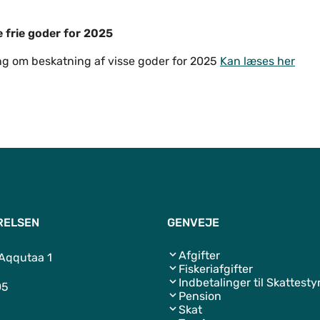
e frie goder for 2025
ng om beskatning af visse goder for 2025
Kan læses her
RELSEN
GENVEJE
Afgifter
 Aqqutaa 1
Fiskeriafgifter
Indbetalinger til Skattesty
05
Pension
Skat