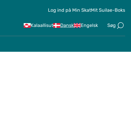
Log ind på Min Skat
Mit Suila
e-Boks
Søg
Kalaallisut
Dansk
Engelsk