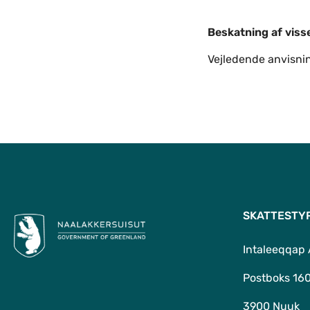
Beskatning af visse frie goder for 2025
Beskatning af viss
Vejledende anvisni
SKATTESTY
Intaleeqqap
Postboks 16
3900 Nuuk