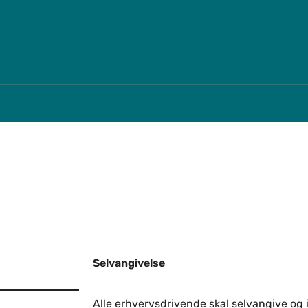
Spring til indholdssektion
Selvangivelse
Alle erhvervsdrivende skal selvangive og 