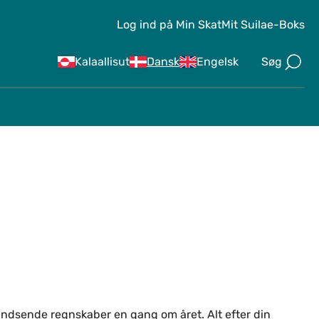
Log ind på Min Skat
Mit Suila
e-Boks
Søg
Kalaallisut
Dansk
Engelsk
indsende regnskaber en gang om året. Alt efter din