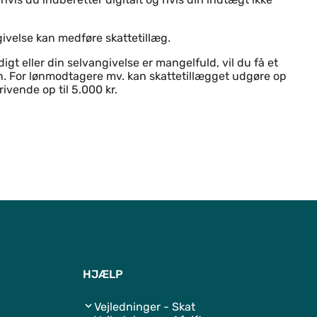
ivelse kan medføre skattetillæg.
igt eller din selvangivelse er mangelfuld, vil du få et
gn. For lønmodtagere mv. kan skattetillægget udgøre op
rivende op til 5.000 kr.
Til top
HJÆLP
Vejledninger - Skat