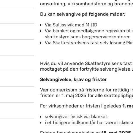
Indhold
omsætning, virksomhedsform og branche s
Du kan selvangive på følgende måder:
Via Sullissivik med MitID
Via blanket og medfølgende regnskab til
skattestyrelsens borgerservicekontorer.
Via Skattestyrelsens tast selv løsning Mi
Hvis du vil anvende Skattestyrelsens tast
modtaget på den fortrykte selvangivelse 
Selvangivelse, krav og frister
Vær opmærksom på fristerne for rettidig 
fristen er 1. maj 2025 for alle skattepligti
For virksomheder er fristen ligeledes
1. m
selvangiver fysisk via blanket.
i et tidligere indkomstår har været skø
Fristen for selvangivelse er
15. maj 2025