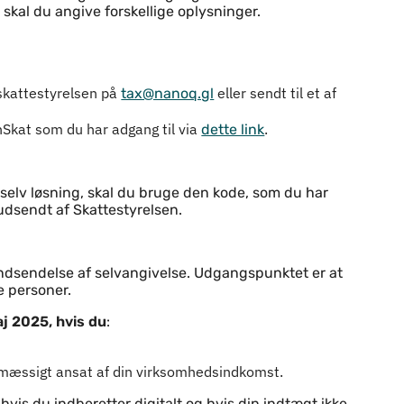
kal du angive forskellige oplysninger.
 skattestyrelsen på
eller sendt til et af
tax@nanoq.gl
nSkat som du har adgang til via
.
dette link
 selv løsning, skal du bruge den kode, som du har
udsendt af Skattestyrelsen.
indsendelse af selvangivelse. Udgangspunktet er at
ge personer.
aj 2025, hvis du
:
nsmæssigt ansat af din virksomhedsindkomst.
, hvis du indberetter digitalt og hvis din indtægt ikke