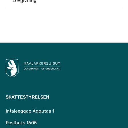
Lovgivning
Til top
SKATTESTYRELSEN
Intaleeqqap Aqqutaa 1
Postboks 1605