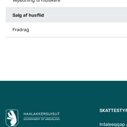
Vejledning til musikere
Salg af husflid
Fradrag
SKATTESTY
Intaleeqqap