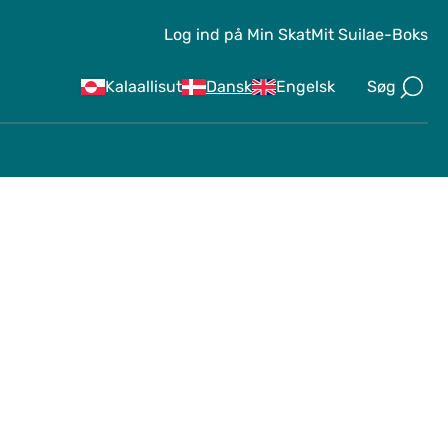
Log ind på Min Skat
Mit Suila
e-Boks
Søg
Kalaallisut
Dansk
Engelsk