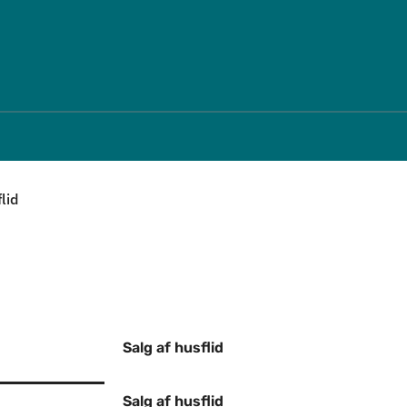
Spring til indholdssektion
lid
Salg af husflid
Salg af husflid