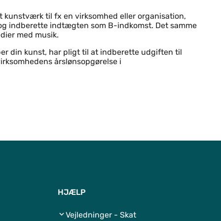
 kunstværk til fx en virksomhed eller organisation,
et og indberette indtægten som B-indkomst. Det samme
edier med musik.
 din kunst, har pligt til at indberette udgiften til
 virksomhedens årslønsopgørelse i
Til top
HJÆLP
Vejledninger - Skat