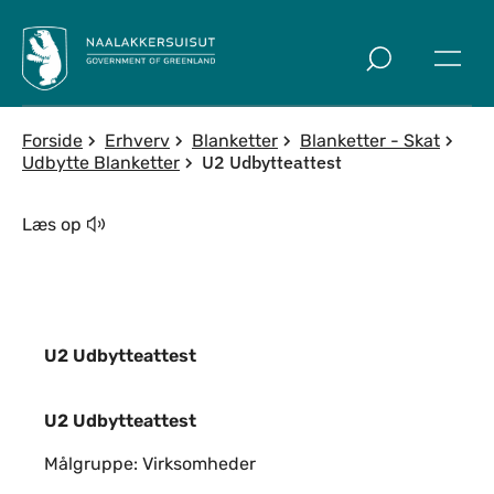
Spring til indholdssektion
Forside
Erhverv
Blanketter
Blanketter - Skat
U2 Udbytteattest
Udbytte Blanketter
Læs op
U2 Udbytteattest
U2 Udbytteattest
U2 Udbytteattest
Målgruppe: Virksomheder