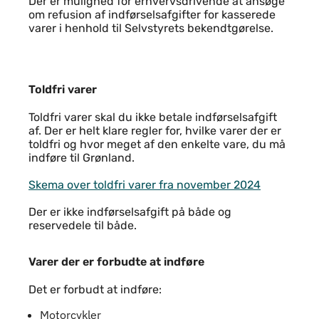
Der er mulighed for erhvervsdrivende at ansøge
om refusion af indførselsafgifter for kasserede
varer i henhold til Selvstyrets bekendtgørelse.
Toldfri varer
Toldfri varer
Toldfri varer skal du ikke betale indførselsafgift
af. Der er helt klare regler for, hvilke varer der er
toldfri og hvor meget af den enkelte vare, du må
indføre til Grønland.
Skema over toldfri varer fra november 2024
Der er ikke indførselsafgift på både og
reservedele til både.
Varer der er forbudte at indføre
Varer der er forbudte at indføre
Det er forbudt at indføre:
Motorcykler