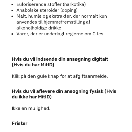
Euforiserende stoffer (narkotika)
Anabolske steroider (doping)
Malt, humle og ekstrakter, der normalt kun
anvendes til hjemmefremstilling af
alkoholholdige drikke
Varer, der er underlagt reglerne om Cites
Hvis du vil indsende din ansøgning dig
Hvis du vil indsende din ansøgning digitalt
(Hvis du har MitID)
Klik på den gule knap for at afgiftsanmelde.
Hvis du vil aflevere din ansøgning fysi
Hvis du vil aflevere din ansøgning fysisk (Hvis
du ikke har MitID)
Ikke en mulighed.
Frister
Frister