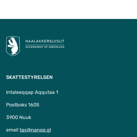
Til top
SKATTESTYRELSEN
Intaleeqqap Aqqutaa 1
Postboks 1605
3900 Nuuk
email
tax@nanoq.gl