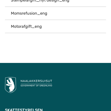
Stempelafgift_nyt design_eng
Momsrefusion_eng
Motorafgift_eng
Til top
SKATTESTYRELSEN